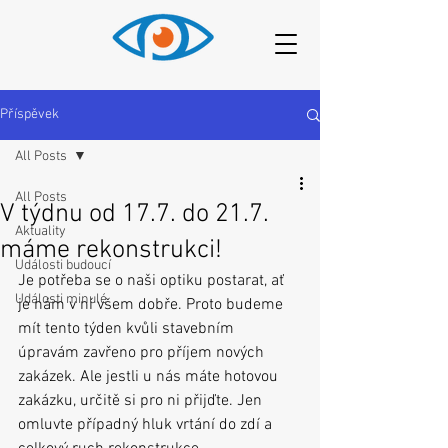
Příspěvek
All Posts
All Posts
V týdnu od 17.7. do 21.7.
Aktuality
máme rekonstrukci!
Události budoucí
Je potřeba se o naši optiku postarat, ať 
Události minulé
je nám v ní všem dobře. Proto budeme 
mít tento týden kvůli stavebním 
úpravám zavřeno pro příjem nových 
zakázek. Ale jestli u nás máte hotovou 
zakázku, určitě si pro ni přijďte. Jen 
omluvte případný hluk vrtání do zdí a 