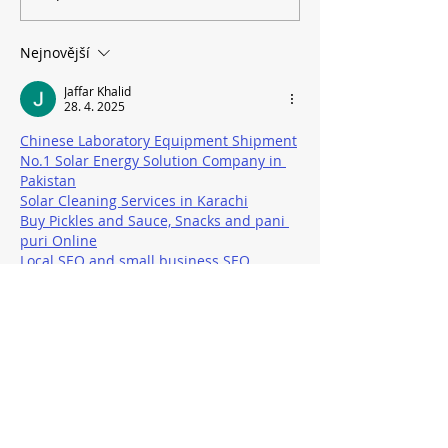
večer
večer
Nejnovější
Jaffar Khalid
28. 4. 2025
Chinese Laboratory Equipment Shipment
No.1 Solar Energy Solution Company in 
Pakistan
Solar Cleaning Services in Karachi
Buy Pickles and Sauce, Snacks and pani 
puri Online
Local SEO and small business SEO 
Services
Save Any Thumbnail from YouTube Video
Instagram Video and Reels Download 
Tool
Pakistan’s No.1 Solar Installer
yt1
, 
yt2
, 
yt3
, 
yt4
, 
yt5
, 
yt6
,  
yt7
,
yt8
, 
yt9
, 
ng network
, 
stylish name 
generator