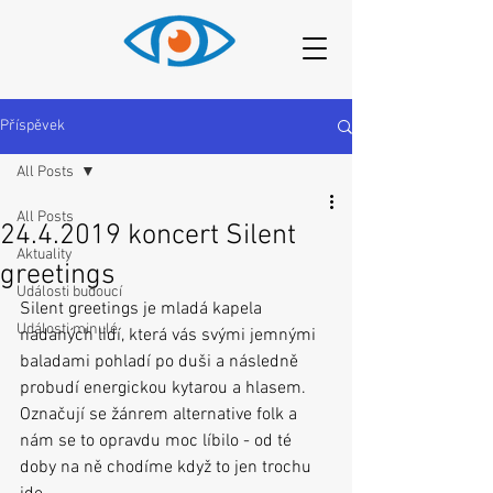
Příspěvek
All Posts
All Posts
24.4.2019 koncert Silent
Aktuality
greetings
Události budoucí
Silent greetings je mladá kapela 
Události minulé
nadaných lidí, která vás svými jemnými 
baladami pohladí po duši a následně 
probudí energickou kytarou a hlasem. 
Označují se žánrem alternative folk a 
nám se to opravdu moc líbilo - od té 
doby na ně chodíme když to jen trochu 