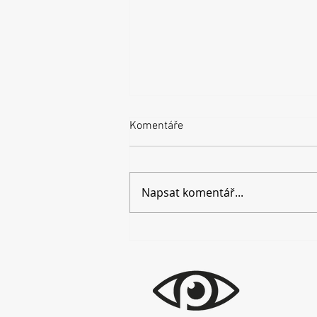
Komentáře
Napsat komentář...
24. 10. 2024 Francouzský
večer